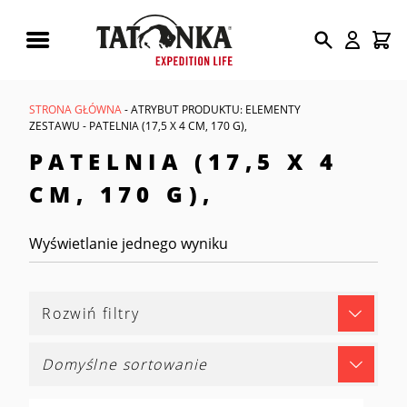
Wyszukiwarka
produktów
STRONA GŁÓWNA
- ATRYBUT PRODUKTU: ELEMENTY
ZESTAWU - PATELNIA (17,5 X 4 CM, 170 G),
PATELNIA (17,5 X 4
CM, 170 G),
Wyświetlanie jednego wyniku
Rozwiń filtry