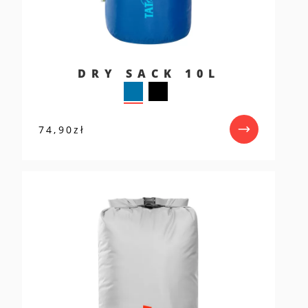
DRY SACK 10L
74,90
zł