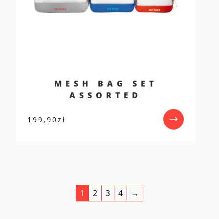
MESH BAG SET
ASSORTED
199,90
zł
1
2
3
4
→