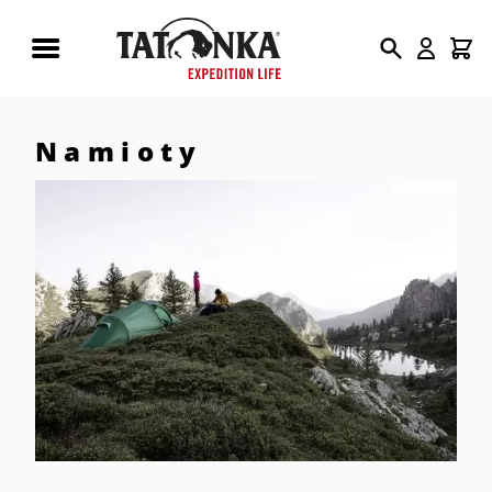
Wyszukiwarka
produktów
Namioty