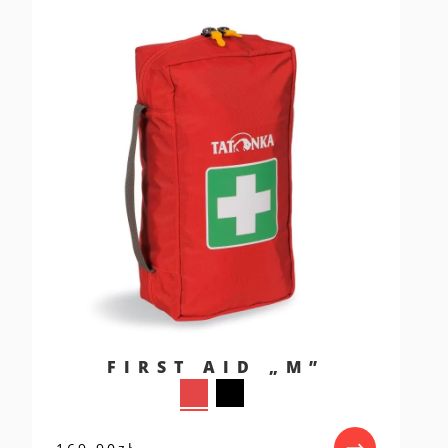
FIRST AID „M”