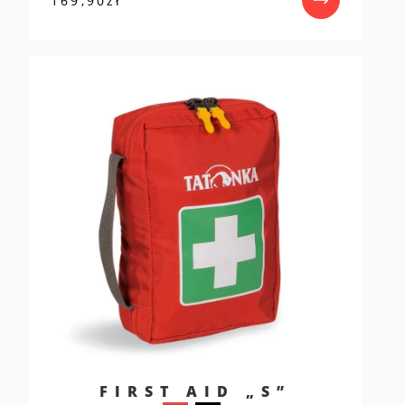
169,90
zł
FIRST AID „S”