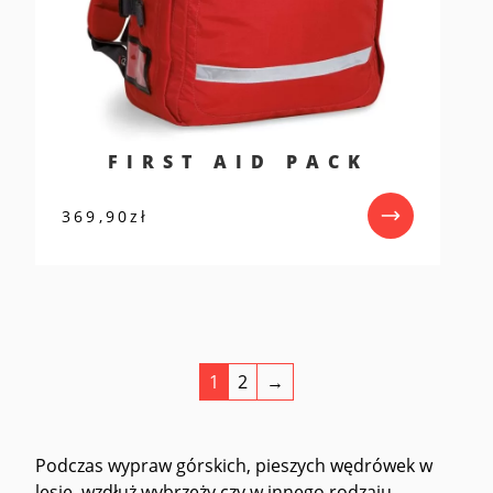
FIRST AID PACK
369,90
zł
1
2
→
Podczas wypraw górskich, pieszych wędrówek w
lesie, wzdłuż wybrzeży czy w innego rodzaju