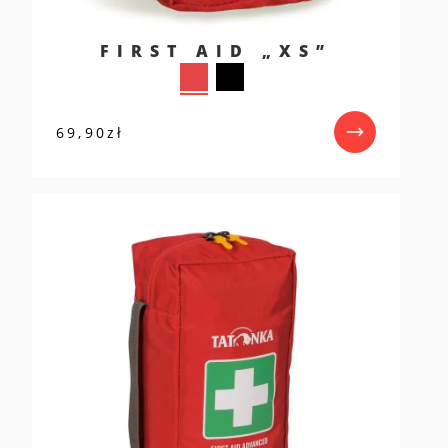
FIRST AID „XS”
69,90
zł