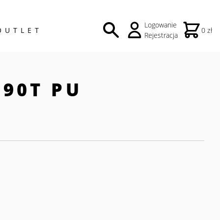
Logowanie
OUTLET
0 zł
Rejestracja
190T PU