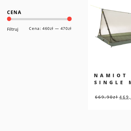
CENA
Cena:
460zł
—
470zł
Cena
Cena
Filtruj
min
max
NAMIOT
SINGLE 
Pier
669,90
zł
469
cena
wynos
669,9