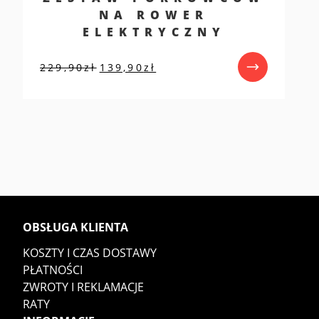
NA ROWER
ELEKTRYCZNY
Pierwotna
Aktualna
229,90
zł
139,90
zł
cena
cena
wynosiła:
wynosi:
229,90zł.
139,90zł.
OBSŁUGA KLIENTA
KOSZTY I CZAS DOSTAWY
PŁATNOŚCI
ZWROTY I REKLAMACJE
RATY