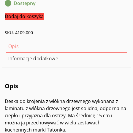
Dostępny
ilość
Dodaj do koszyka
Woodfibre
Cutting
SKU:
4109.000
Board
15cm
Opis
Informacje dodatkowe
Opis
Deska do krojenia z włókna drzewnego wykonana z
laminatu z włókna drzewnego jest solidna, odporna na
ciepło i przyjazna dla ostrzy. Ma średnicę 15 cm i
można ją przechowywać w wielu zestawach
kuchennych marki Tatonka.