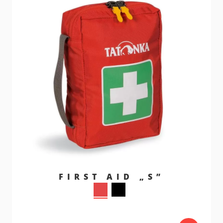
FIRST AID „S”