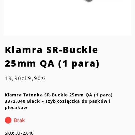
Klamra SR-Buckle
25mm QA (1 para)
Pierwotna
Aktualna
19,90
zł
9,90
zł
cena
cena
wynosiła:
wynosi:
19,90zł.
9,90zł.
Klamra Tatonka SR-Buckle 25mm QA (1 para)
3372.040 Black – szybkozłączka do pasków i
plecaków
Brak
SKU:
3372.040