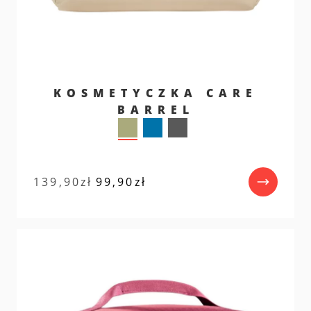
KOSMETYCZKA CARE
BARREL
Pierwotna
Aktualna
139,90
zł
99,90
zł
cena
cena
wynosiła:
wynosi:
139,90zł.
99,90zł.