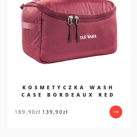
KOSMETYCZKA WASH
CASE BORDEAUX RED
Pierwotna
Aktualna
189,90
zł
139,90
zł
cena
cena
wynosiła:
wynosi:
189,90zł.
139,90zł.