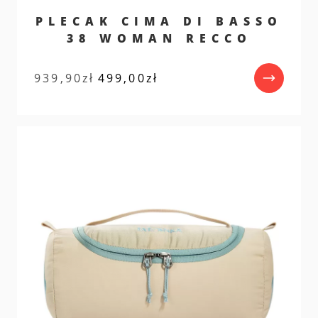
PLECAK CIMA DI BASSO
38 WOMAN RECCO
Pierwotna
Aktualna
939,90
zł
499,00
zł
cena
cena
wynosiła:
wynosi:
939,90zł.
499,00zł.