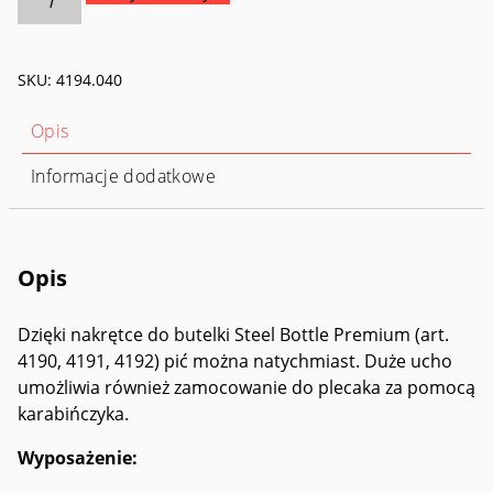
Korek
do
butelki
SKU:
4194.040
Sports
Lid
Opis
Informacje dodatkowe
Opis
Dzięki nakrętce do butelki Steel Bottle Premium (art.
4190, 4191, 4192) pić można natychmiast. Duże ucho
umożliwia również zamocowanie do plecaka za pomocą
karabińczyka.
Wyposażenie: