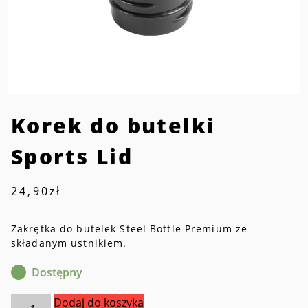
Korek do butelki
Sports Lid
24,90
zł
Zakrętka do butelek Steel Bottle Premium ze
składanym ustnikiem.
Dostępny
ilość
Dodaj do koszyka