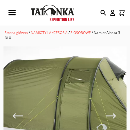
Wyszukiwarka
produktów
Strona główna
/
NAMIOTY I AKCESORIA
/
3 OSOBOWE
/ Namiot Alaska 3
DLX