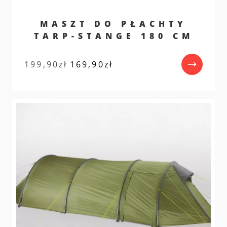
MASZT DO PŁACHTY
TARP-STANGE 180 CM
Pierwotna
Aktualna
199,90
zł
169,90
zł
cena
cena
wynosiła:
wynosi:
199,90zł.
169,90zł.