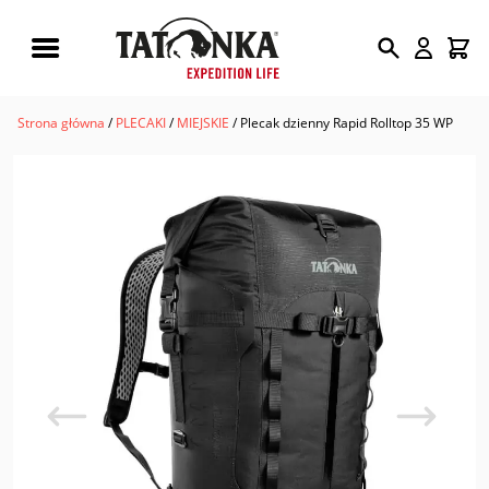
Wyszukiwarka
produktów
Strona główna
/
PLECAKI
/
MIEJSKIE
/ Plecak dzienny Rapid Rolltop 35 WP