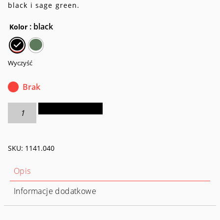
black i sage green.
: black
Kolor
Wyczyść
Brak
ilość
Dodaj do koszyka
Plecak
podróżny
Great
SKU:
1141.040
Escape
60+15
–
Opis
2w1
Informacje dodatkowe