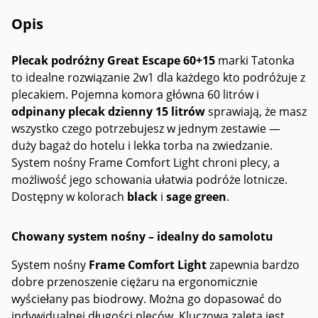
Opis
Plecak podróżny Great Escape 60+15
marki Tatonka
to idealne rozwiązanie 2w1 dla każdego kto podróżuje z
plecakiem. Pojemna komora główna 60 litrów i
odpinany plecak dzienny 15 litrów
sprawiają, że masz
wszystko czego potrzebujesz w jednym zestawie —
duży bagaż do hotelu i lekka torba na zwiedzanie.
System nośny Frame Comfort Light chroni plecy, a
możliwość jego schowania ułatwia podróże lotnicze.
Dostępny w kolorach
black
i
sage green
.
Chowany system nośny – idealny do samolotu
System nośny
Frame Comfort Light
zapewnia bardzo
dobre przenoszenie ciężaru na ergonomicznie
wyściełany pas biodrowy. Można go dopasować do
indywidualnej długości pleców. Kluczową zaletą jest