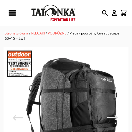
Wyszukiwarka
produktów
Strona główna
/
PLECAKI
/
PODRÓŻNE
/ Plecak podróżny Great Escape
60+15 – 2w1