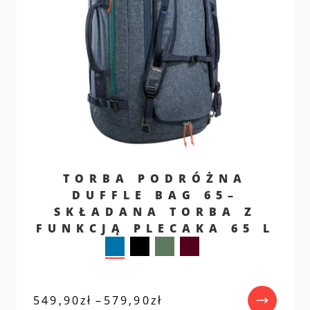
TORBA PODRÓŻNA
DUFFLE BAG 65–
SKŁADANA TORBA Z
FUNKCJĄ PLECAKA 65 L
Zakres
549,90
zł
–
579,90
zł
cen: