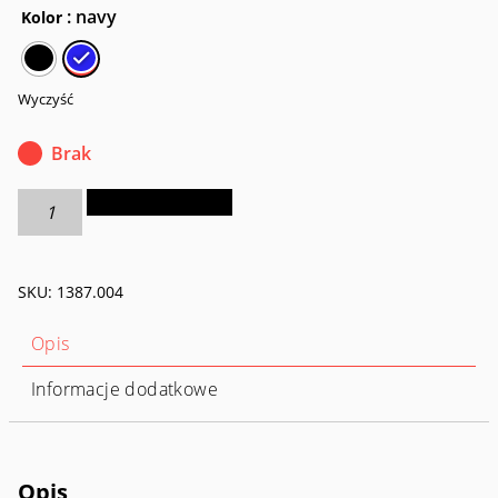
: navy
Kolor
Wyczyść
Brak
ilość
Dodaj do koszyka
Plecak
trekkingowy
Norix
SKU:
1387.004
48
Opis
Informacje dodatkowe
Opis