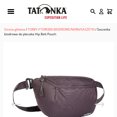
Wyszukiwarka
produktów
Strona główna
/
TORBY
/
TOREBKI BIODROWE/NERKI/SASZETKI
/ Saszetka
biodrowa do plecaka Hip Belt Pouch