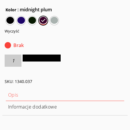
: midnight plum
Kolor
Wyczyść
Brak
ilość
Dodaj do koszyka
Saszetka
biodrowa
do
SKU:
1340.037
plecaka
Hip
Belt
Opis
Pouch
Informacje dodatkowe