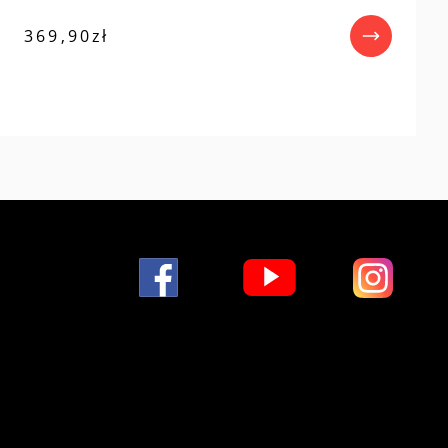
369,90
zł