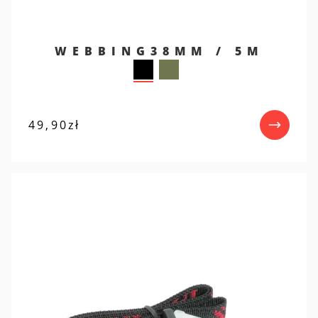
WEBBING38MM / 5M
49,90
zł