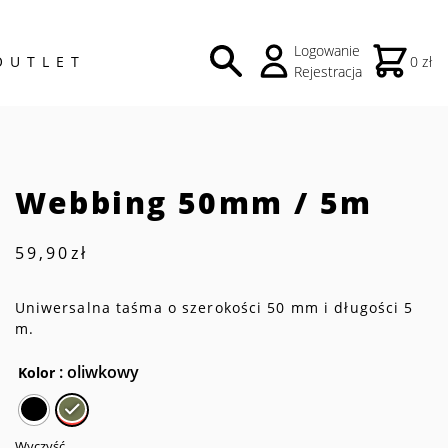
Logowanie
OUTLET
0 zł
Rejestracja
Webbing 50mm / 5m
59,90
zł
Uniwersalna taśma o szerokości 50 mm i długości 5
m.
: oliwkowy
Kolor
Wyczyść