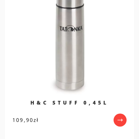
H&C STUFF 0,45L
109,90
zł