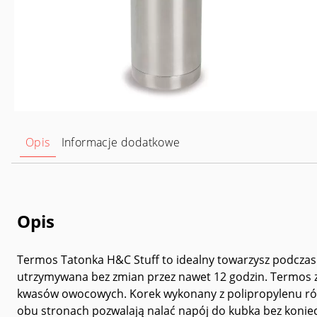
Opis
Informacje dodatkowe
Opis
Termos Tatonka H&C Stuff to idealny towarzysz podczas
utrzymywana bez zmian przez nawet 12 godzin. Termos zos
kwasów owocowych. Korek wykonany z polipropylenu rów
obu stronach pozwalają nalać napój do kubka bez koniec