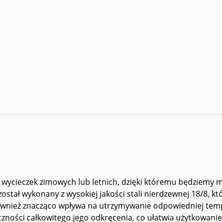
 wycieczek zimowych lub letnich, dzięki któremu będziemy 
tał wykonany z wysokiej jakości stali nierdzewnej 18/8, któ
nież znacząco wpływa na utrzymywanie odpowiedniej tempe
zności całkowitego jego odkręcenia, co ułatwia użytkowani