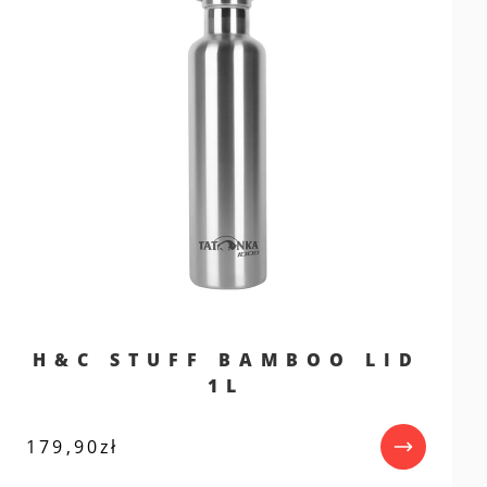
H&C STUFF BAMBOO LID
1L
179,90
zł