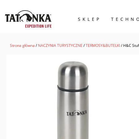
SKLEP
TECHN
Wyszukiwarka
produktów
Strona główna
/
NACZYNIA TURYSTYCZNE
/
TERMOSY&BUTELKI
/ H&C Stuff