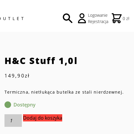
Logowanie
OUTLET
0 zł
Rejestracja
H&C Stuff 1,0l
149,90
zł
Termiczna, nietłukąca butelka ze stali nierdzewnej.
Dostępny
ilość
Dodaj do koszyka
H&C
Stuff