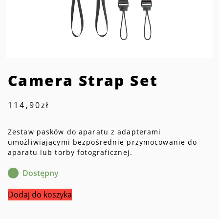
Camera Strap Set
114,90
zł
Zestaw pasków do aparatu z adapterami
umożliwiającymi bezpośrednie przymocowanie do
aparatu lub torby fotograficznej.
Dostępny
ilość
Dodaj do koszyka
Camera
Strap