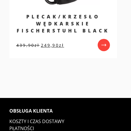
PLECAK/KRZESŁO
WĘDKARSKIE
FISCHERSTUHL BLACK
Pierwotna
Aktualna
439,90
zł
249,90
zł
cena
cena
wynosiła:
wynosi:
439,90zł.
249,90zł.
OBSŁUGA KLIENTA
KOSZTY I CZAS DOSTAWY
PŁATNOŚCI