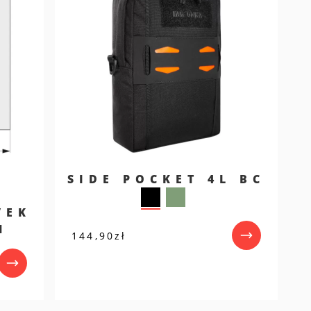
SIDE POCKET 4L BC
VEK
M
144,90
zł