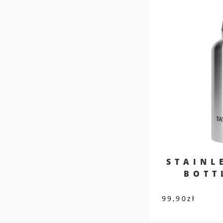
STAINL
BOTT
99,90
zł