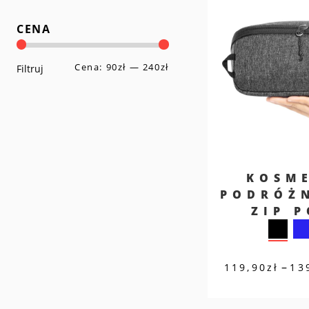
CENA
Cena:
90zł
—
240zł
Cena
Cena
Filtruj
min
max
KOSM
PODRÓŻ
ZIP 
–
119,90
zł
13