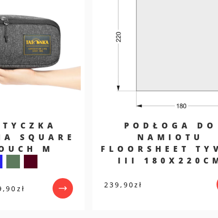
ETYCZKA
PODŁOGA DO
NA SQUARE
NAMIOTU
POUCH M
FLOORSHEET TY
III 180X220C
239,90
zł
Zakres
9,90
zł
cen:
od