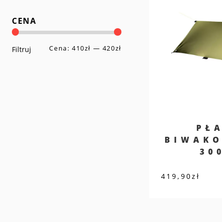
CENA
Cena:
410zł
—
420zł
Cena
Cena
Filtruj
min
max
PŁ
BIWAKO
30
419,90
zł