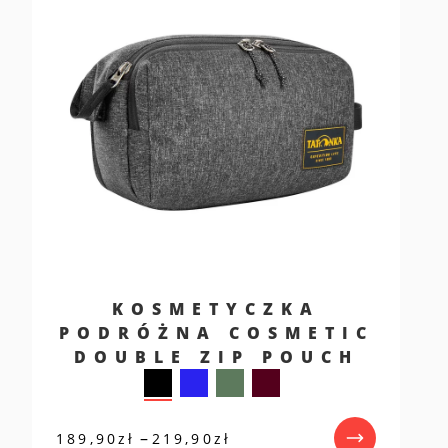
KOSMETYCZKA
PODRÓŻNA COSMETIC
DOUBLE ZIP POUCH
Zakres
–
189,90
zł
219,90
zł