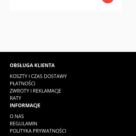
cen:
od
189,90zł
do
219,90zł
OBSŁUGA KLIENTA
KOSZTY I CZAS DOSTAWY
PŁATNOŚCI
ZWROTY I REKLAMACJE
RATY
INFORMACJE
O NAS
REGULAMIN
POLITYKA PRYWATNOŚCI