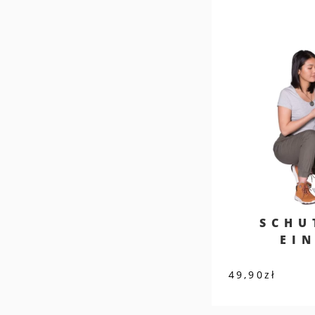
SCHU
EI
49,90
zł