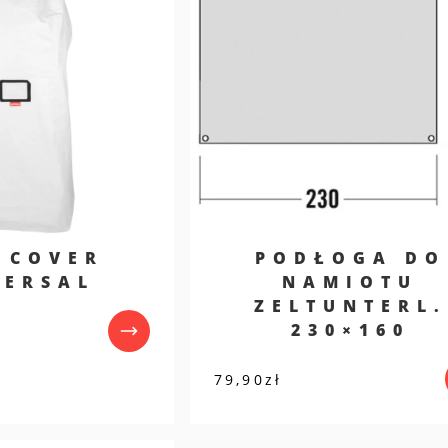
 COVER
PODŁOGA DO
VERSAL
NAMIOTU
ZELTUNTERL.
230×160
79,90
zł