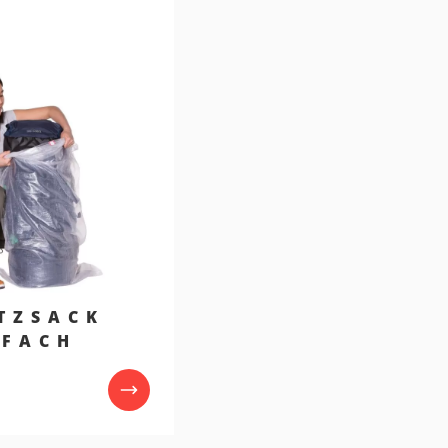
TZSACK
NFACH