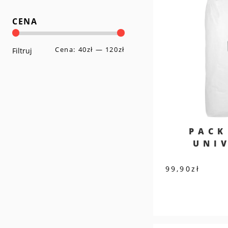
CENA
Cena:
40zł
—
120zł
Cena
Cena
Filtruj
min
max
PACK
UNI
99,90
zł