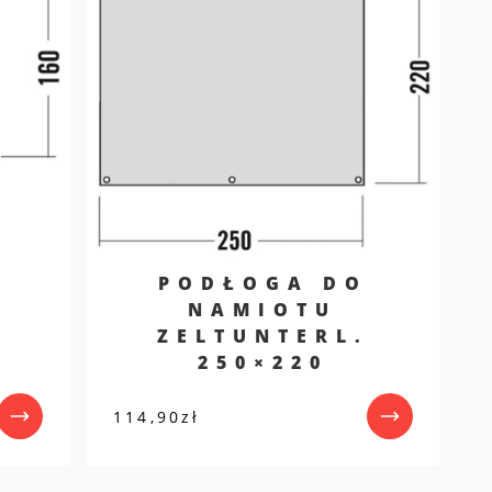
PODŁOGA DO
NAMIOTU
ZELTUNTERL.
250×220
114,90
zł