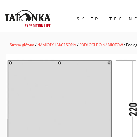
SKLEP
TECHN
Wyszukiwarka
produktów
Strona główna
/
NAMIOTY I AKCESORIA
/
PODŁOGI DO NAMIOTÓW
/ Podło