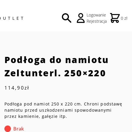
Logowanie
OUTLET
0 zł
Rejestracja
Podłoga do namiotu
Zeltunterl. 250×220
114,90
zł
Podłoga pod namiot 250 x 220 cm.
Chroni podstawę
namiotu przed uszkodzeniami spowodowanymi
przez kamienie, gałęzie itp.
Brak