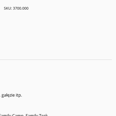
SKU:
3700.000
ałęzie itp.
amily Camp, Family Trek.