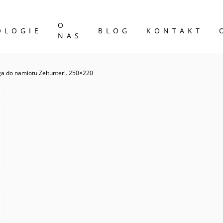
O
OLOGIE
BLOG
KONTAKT
NAS
ga do namiotu Zeltunterl. 250×220