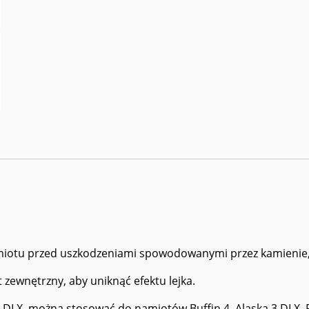
iotu przed uszkodzeniami spowodowanymi przez kamienie, g
zewnętrzny, aby uniknąć efektu lejka.
DLX, można stosować do namiotów Buffin 4, Alaska 3 DLX, F