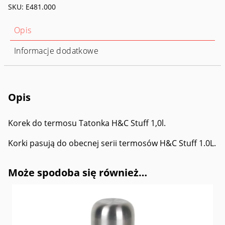
SKU:
E481.000
H&C
Stuff
1,0l
Opis
Informacje dodatkowe
Opis
Korek do termosu Tatonka H&C Stuff 1,0l.
Korki pasują do obecnej serii termosów H&C Stuff 1.0L.
Może spodoba się również…