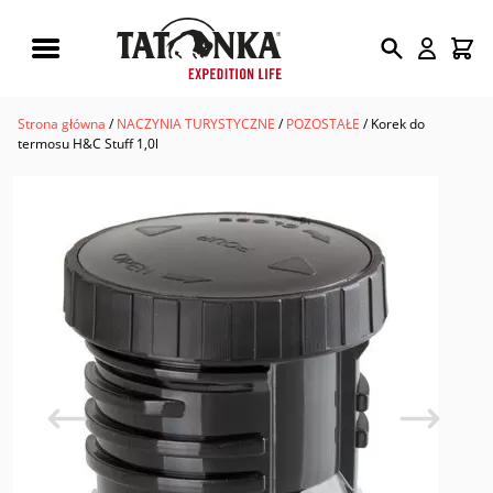
Wyszukiwarka
produktów
Strona główna
/
NACZYNIA TURYSTYCZNE
/
POZOSTAŁE
/ Korek do
termosu H&C Stuff 1,0l