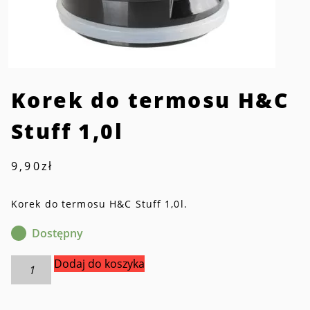
Korek do termosu H&C
Stuff 1,0l
9,90
zł
Korek do termosu H&C Stuff 1,0l.
Dostępny
ilość
Dodaj do koszyka
Korek
do
termosu