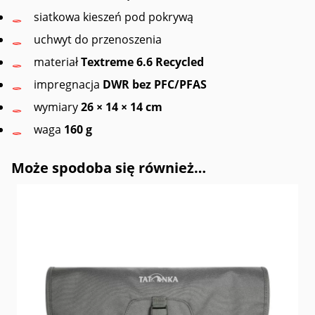
siatkowa kieszeń pod pokrywą
uchwyt do przenoszenia
materiał
Textreme 6.6 Recycled
impregnacja
DWR bez PFC/PFAS
wymiary
26 × 14 × 14 cm
waga
160 g
Może spodoba się również…