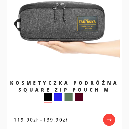
KOSMETYCZKA PODRÓŻNA
SQUARE ZIP POUCH M
Zakres
119,90
zł
–
139,90
zł
cen:
od