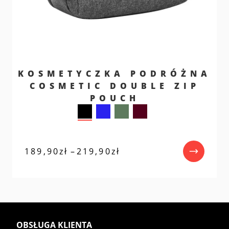
KOSMETYCZKA PODRÓŻNA
COSMETIC DOUBLE ZIP
POUCH
Zakres
189,90
zł
–
219,90
zł
cen:
od
189,90zł
do
219,90zł
OBSŁUGA KLIENTA