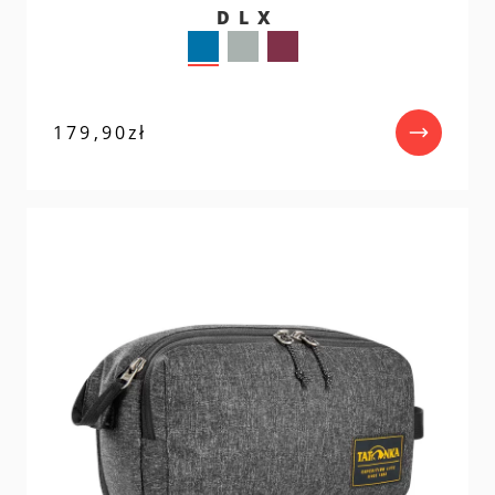
DLX
179,90
zł