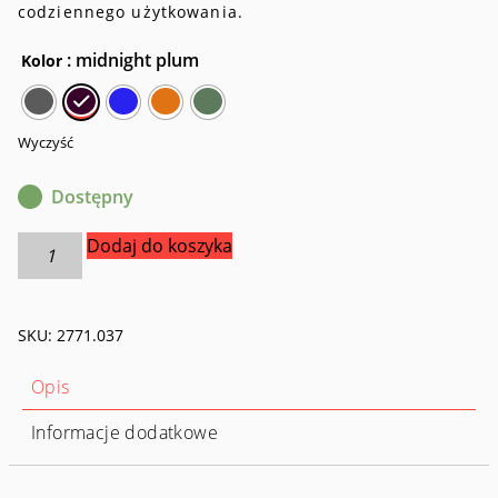
codziennego użytkowania.
: midnight plum
Kolor
Wyczyść
Dostępny
ilość
Dodaj do koszyka
Kosmetyczka
podróżna
Tatonka
SKU:
2771.037
Care
Barrel
Opis
Informacje dodatkowe