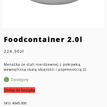
Foodcontainer 2.0l
224,90
zł
Menażka ze stali nierdzewnej z pokrywką,
wewnętrzną skalą objętości i pojemnością 2l.
Dostępny
ilość
Dodaj do koszyka
Foodcontainer
2.0l
SKU:
4045.000