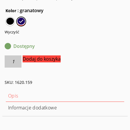
: granatowy
Kolor
Wyczyść
Dostępny
ilość
Dodaj do koszyka
Plecak
miejski
Tatonka
SKU:
1620.159
Parrot
29
l
Opis
Informacje dodatkowe