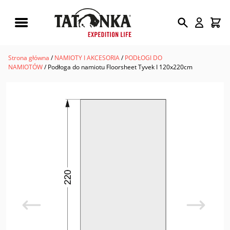
Wyszukiwarka
produktów
Strona główna
/
NAMIOTY I AKCESORIA
/
PODŁOGI DO
NAMIOTÓW
/ Podłoga do namiotu Floorsheet Tyvek I 120x220cm