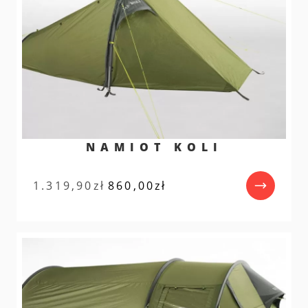
NAMIOT KOLI
Pierwotna
Aktualna
1.319,90
zł
860,00
zł
cena
cena
wynosiła:
wynosi:
1.319,90zł.
860,00zł.