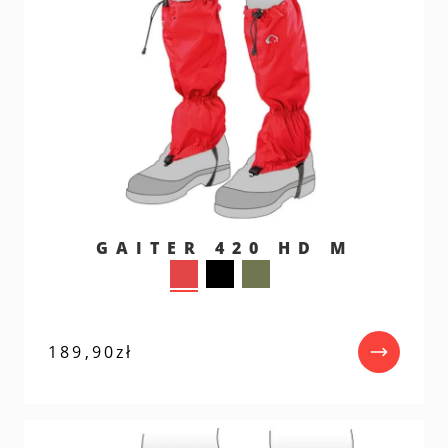
GAITER 420 HD M
189,90
zł