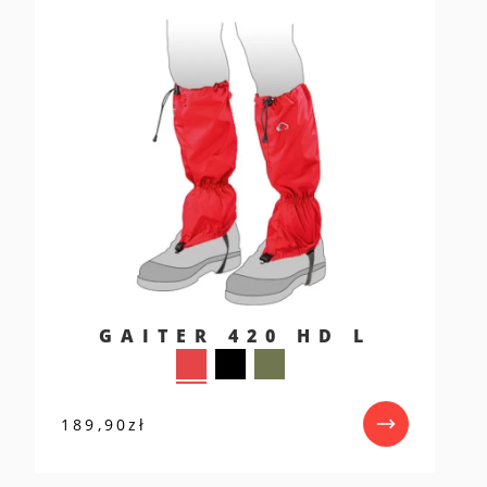
GAITER 420 HD L
189,90
zł