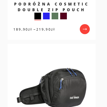
PODRÓŻNA COSMETIC
DOUBLE ZIP POUCH
Zakres
–
189,90
zł
219,90
zł
cen:
od
189,90zł
do
219,90zł