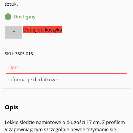
sztuk.
Dostępny
ilość
Dodaj do koszyka
Szpilki
do
namiotu
SKU:
3805.015
Zelthering
Tent
Peg
Opis
Light
17cm/6pcs
Informacje dodatkowe
Opis
Lekkie śledzie namiotowe o długości 17 cm. Z profilem
V zapewniającym szczególnie pewne trzymanie się