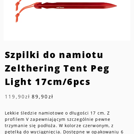
Szpilki do namiotu
Zelthering Tent Peg
Light 17cm/6pcs
Pierwotna
Aktualna
119,90
zł
89,90
zł
cena
cena
wynosiła:
wynosi:
119,90zł.
89,90zł.
Lekkie śledzie namiotowe o długości 17 cm. Z
profilem V zapewniającym szczególnie pewne
trzymanie się podłoża. W kolorze czerwonym, z
pętelką do wyciągnięcia. Dostępne w opakowaniu 6