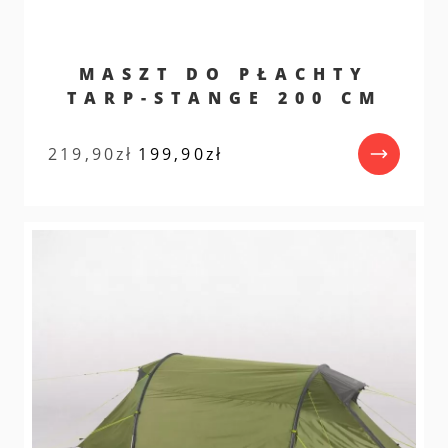
MASZT DO PŁACHTY
TARP-STANGE 200 CM
Pierwotna
Aktualna
219,90
zł
199,90
zł
cena
cena
wynosiła:
wynosi:
219,90zł.
199,90zł.