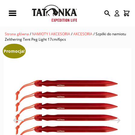
Wyszukiwarka
produktów
Strona główna
/
NAMIOTY I AKCESORIA
/
AKCESORIA
/ Szpilki do namiotu
Zelthering Tent Peg Light 17cm/6pcs
Promocja!