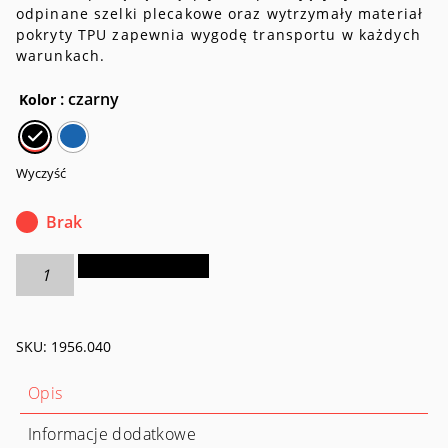
odpinane szelki plecakowe oraz wytrzymały materiał
pokryty TPU zapewnia wygodę transportu w każdych
warunkach.
: czarny
Kolor
Wyczyść
Brak
ilość
Dodaj do koszyka
Torba
podróżna
na
SKU:
1956.040
kółkach
Barrel
Roller
Opis
60
Informacje dodatkowe